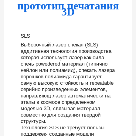
прототип печатания
3D
Части CNC поворачивая
Части CNC филируя
SLS
Выборочный лазер спекая (SLS)
аддитивная технология производства
Изготовленные на заказ электронные приложения
которая использует лазер как сила
спечь powedered материал (типично
нейлон или полиамид), спекать лазера
Изготовленные на заказ пластиковые части впрыск
порошков полиамида гарантирует
самую высокую стойкость и repeatable
серийно произведенных элементов,
Пластиковые прессформы впрыски
направляющ лазер автоматически на
этапы в космосе определенном
моделью 3D, связывая материал
прессформа заливки формы
совместно для создания твердой
структуры.
Технология SLS не требует пользы
Автозапчасти заливки формы
поддержек- созданные модели