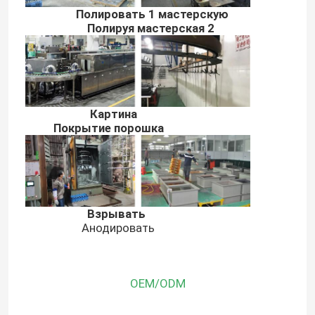
Полировать 1 мастерскую
Полируя мастерская 2
Наша фабрика
контроль качества
Картина
Покрытие порошка
контактные данные
Новости
Взрывать
Алюминиевая заливка формы
Анодировать
Части EV запасные
OEM/ODM
Части CNC подвергая механической обработке