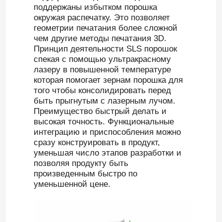
поддержаны избытком порошка
окружая распечатку. Это позволяет
Снабжение жилищем СИД заливки формы
геометрии печатания более сложной
чем другие методы печатания 3D.
Принцип деятельности SLS порошок
Части офисной мебели запасные
спекая с помощью ультракрасному
лазеру в повышенной температуре
которая помогает зернам порошка для
заливка формы цинка
того чтобы консолидировать перед
быть прыгнутым с лазерным лучом.
Преимущество быстрый делать и
Алюминиевая обработка штранг-прессования
высокая точность. Функциональные
интеграцию и приспособления можно
сразу конструировать в продукт,
Быстрые обслуживания прототипирования
уменьшая число этапов разработки и
позволяя продукту быть
произведенным быстро по
уменьшенной цене.