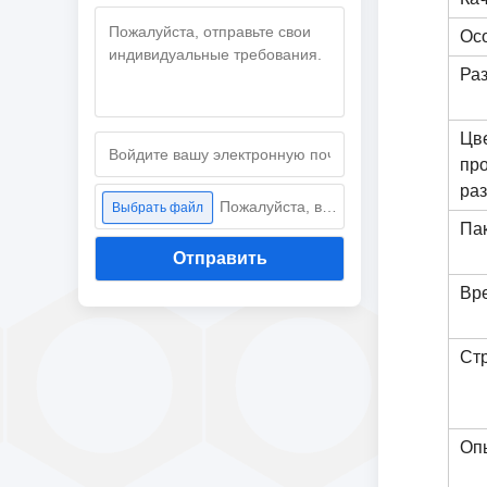
Ос
Ра
Цве
про
ра
Пожалуйста, выберите файл
Выбрать файл
Па
Отправить
Вр
Стр
Оп