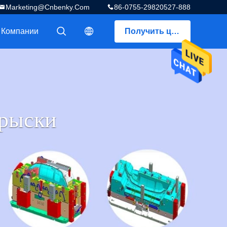
Marketing@cnbenky.com
86-0755-29820527-888
 Компании
Получить цитату
描述
描述
рыски