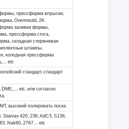
формы, прессформа впрыски,
орма, Overmould, 2K
форма заливки формы,
ма, прессформа стога,
рма, складная стержневая
омплектные штампы,
я, холодная прессформа
,… etc
ропейский стандарт, стандарт
 DME,… etc. или согласно
та.
 MT, высокий полировать лоска
, Starvax 420, 236, AdC3, S136,
083, Nak80, 2767… etc