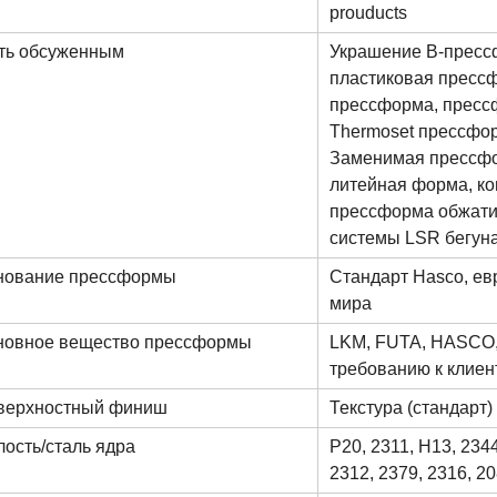
prouducts
ть обсуженным
Украшение В-пресс
пластиковая прессф
прессформа, пресс
Thermoset прессфор
Заменимая прессфо
литейная форма, к
прессформа обжати
системы LSR бегуна
нование прессформы
Стандарт Hasco, ев
мира
новное вещество прессформы
LKM, FUTA, HASCO,
требованию к клиен
верхностный финиш
Текстура (стандарт)
ость/сталь ядра
P20, 2311, H13, 2344
2312, 2379, 2316, 2