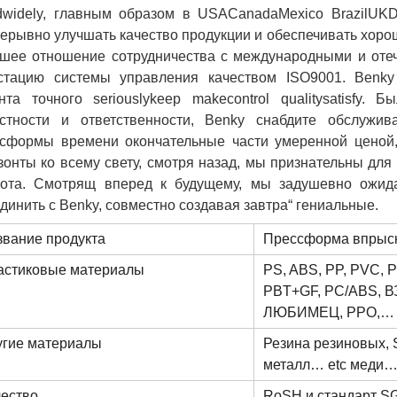
dwidely, главным образом в USACanadaMexico BrazilUK
ерывно улучшать качество продукции и обеспечивать хоро
шее отношение сотрудничества с международными и оте
стацию системы управления качеством ISO9001.
Benky
нта точного seriouslykeep makecontrol qualitysatisfy.
Бы
стности и ответственности, Benky снабдите обслужив
сформы времени окончательные части умеренной ценой
зонты ко всему свету, смотря назад, мы признательны для
ота.
Смотрящ вперед к будущему, мы задушевно ожида
динить с Benky, совместно создавая завтра“ гениальные.
звание продукта
Прессформа впрыс
астиковые материалы
PS, ABS, PP, PVC, 
PBT+GF, PC/ABS, 
ЛЮБИМЕЦ, PPO,… e
угие материалы
Резина резиновых, S
металл… etc меди…
чество
RoSH и стандарт S