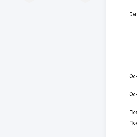
Бы
Ос
Ос
По
Пол