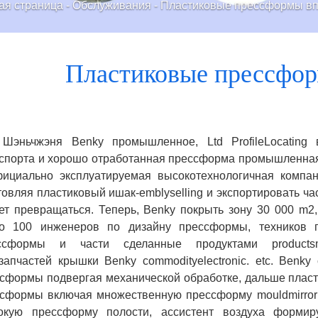
ая страница
-
Обслуживания
-
Пластиковые прессформы в
Пластиковые прессфо
 Шэньчжэня Benky промышленное, Ltd ProfileLocating
спорта и хорошо отработанная прессформа промышленная
ициально эксплуатируемая высокотехнологичная компа
товляя пластиковый ишак-emblyselling и экспортировать ча
ет превращаться.
Теперь, Benky покрыть зону 30 000 m2
ло 100 инженеров по дизайну прессформы, техников 
ссформы и части сделанные продуктами productsm
запчастей крышки Benky commodityelectronic.
etc.
Benky 
сформы подвергая механической обработке, дальше пласт
сформы включая множественную прессформу mouldmirror m
бокую прессформу полости, ассистент воздуха формир