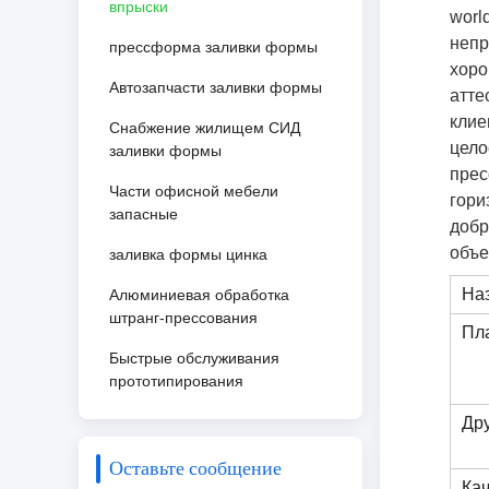
впрыски
worl
непр
прессформа заливки формы
хоро
Автозапчасти заливки формы
атте
клие
Снабжение жилищем СИД
цело
заливки формы
прес
Части офисной мебели
гори
запасные
добр
объе
заливка формы цинка
На
Алюминиевая обработка
штранг-прессования
Пл
Быстрые обслуживания
прототипирования
Др
Оставьте сообщение
Ка