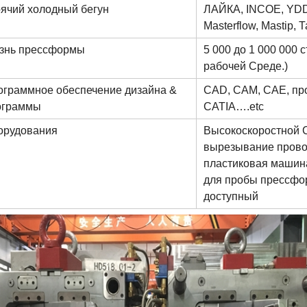
рячий холодный бегун
ЛАЙКА, INCOE, YDD
Masterflow, Mastip,
знь прессформы
5 000 до 1 000 000 
рабочей Среде.)
ограммное обеспечение дизайна &
CAD, CAM, CAE, про-
ограммы
CATIA….etc
орудования
Высокоскоростной 
вырезывание прово
пластиковая машин
для пробы прессфо
доступный