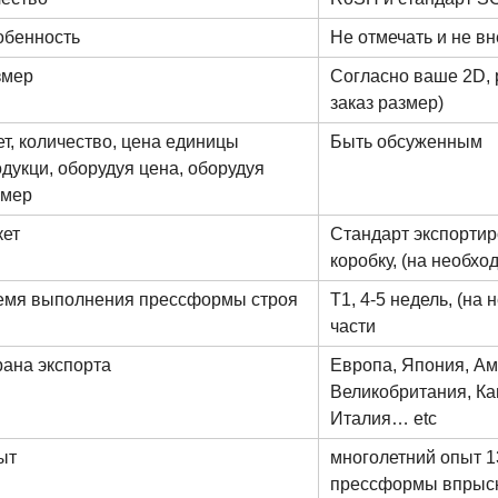
обенность
Не отмечать и не в
змер
Согласно ваше 2D, 
заказ размер)
т, количество, цена единицы
Быть обсуженным
дукци, оборудуя цена, оборудуя
змер
кет
Стандарт экспорти
коробку, (на необхо
емя выполнения прессформы строя
T1, 4-5 недель, (на
части
ана экспорта
Европа, Япония, Ам
Великобритания, Ка
Италия… etc
ыт
многолетний опыт 1
прессформы впрыск