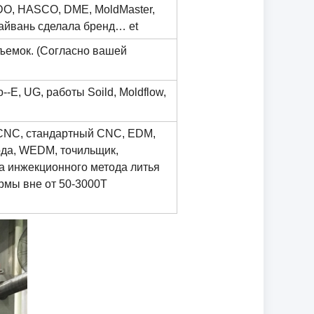
O, HASCO, DME, MoldMaster,
 Тайвань сделала бренд… et
съемок. (Согласно вашей
-E, UG, работы Soild, Moldflow,
CNC, стандартный CNC, EDM,
да, WEDM, точильщик,
а инжекционного метода литья
рмы вне от 50-3000T