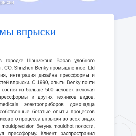
прыски
рмы впрыски
 в городке Шэньчжэня Baoan удобного
, CO. Shnzhen Benky промышленное, Ltd
ния, интеграция дизайна прессформы и
стей впрыски.
С 1990, опыты Benky почти
, состоя из больше 500 человек включая
прессформы и других техников видов.
edicals электроприборов домочадца
собственные богатые опыты процессов
икового процесса впрыски во всех видах
ouldprecision бегуна mouldhot полости,
уя прессформу.
Клиент распространил