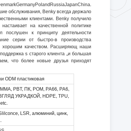
DenmarkGermanyPolandRussiaJapanChina.
шие обслуживания, Benky всегда держало
чественными клиентами.
Benky получило
 настаивает на качественной политике
л послушен к принципу деятельности
ание серии от быстро-в производства
, хорошим качеством.
Расширяющ наши
 поддержка s старого клиента „и большая
ем, что более новые друзья приходят
ки ODM пластиковая
PMMA, PBT, ПК, POM, PA66, PA6,
ВЗГЛЯД УКРАДКОЙ, HDPE, TPU,
tc.
lilconce, LSR, алюминий, цинк,
.
GS