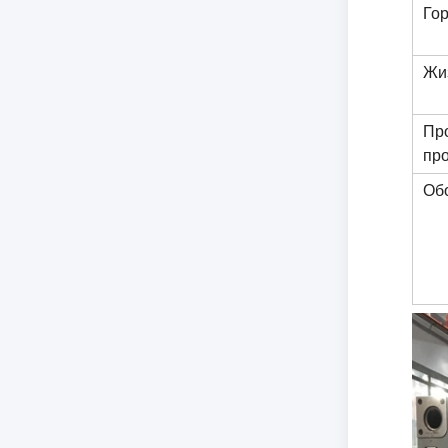
Го
Жи
Пр
пр
Об