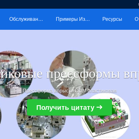
Обслуживание
Примеры Из Практики
Ресурсы
О
тиковые прессформы вп
Прессформа впрыски ODM пластиковая
Получить цитату