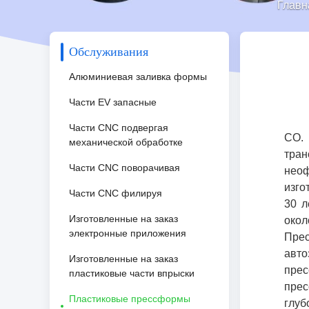
Главн
Обслуживания
Алюминиевая заливка формы
Части EV запасные
Части CNC подвергая
CO.
механической обработке
тран
Части CNC поворачивая
неоф
изго
Части CNC филируя
30 л
Изготовленные на заказ
око
электронные приложения
Пре
авто
Изготовленные на заказ
прес
пластиковые части впрыски
прес
Пластиковые прессформы
глу