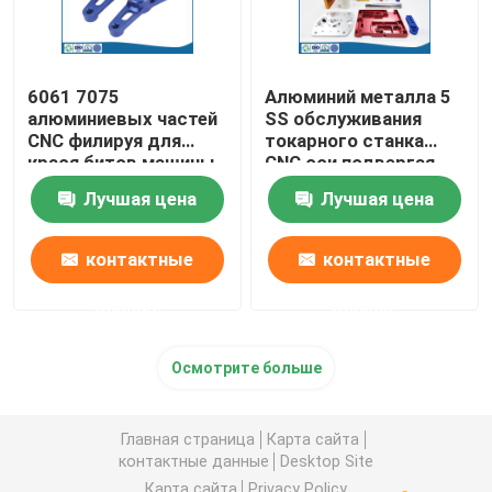
6061 7075
Алюминий металла 5
алюминиевых частей
SS обслуживания
CNC филируя для
токарного станка
крася битов машины
CNC оси подвергая
механической
Лучшая цена
Лучшая цена
обработке
пластиковый
контактные
контактные
данные
данные
Осмотрите больше
Главная страница
Карта сайта
контактные данные
Desktop Site
Карта сайта
Privacy Policy