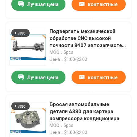
Лучшая цена
контактные
данные
Подвергать механической
обработке CNC высокой
точности 8407 автозапчастей
заливки формы H13 SKD61
MOQ：5pcs
Цена：$1.00-$2.00
Лучшая цена
контактные
данные
Бросая автомобильные
детали A380 для картера
компрессора кондиционера
MOQ：5pcs
Цена：$1.00-$2.00