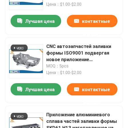
Цена：$1.00-$2.00
Наша фабрика
Лучшая цена
контактные
данные
контроль качества
CNC автозапчастей заливки
контактные данные
формы ISO9001 подвергая
новое приложение
механической обработке
MOQ：5pcs
Новости
энергии
Цена：$1.00-$2.00
Алюминиевая заливка формы
Лучшая цена
контактные
данные
Части EV запасные
Приложение алюминиевого
сплава частей заливки формы
Части CNC подвергая механической обработке
SKD61 H13 изготовленное на