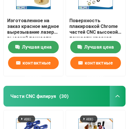
Изготовленное на
Поверхность
заказ красное медное
плакировкой Chrome
вырезывание лазера
частей CNC высокой
высокой точности
точности красная
обслуживания CNC
медная поворачивая
Лучшая цена
Лучшая цена
поворачивая
контактные
контактные
данные
данные
Части CNC филируя
(30)