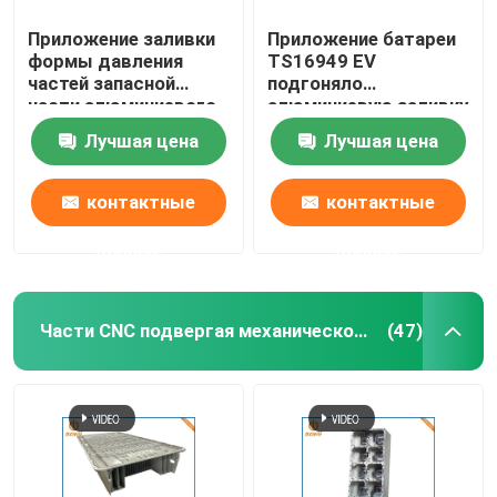
Приложение заливки
Приложение батареи
формы давления
TS16949 EV
частей запасной
подгоняло
части алюминиевого
алюминиевую заливку
сплава EV высокое
формы частей
Лучшая цена
Лучшая цена
контактные
контактные
данные
данные
Части CNC подвергая механической обработке
(47)