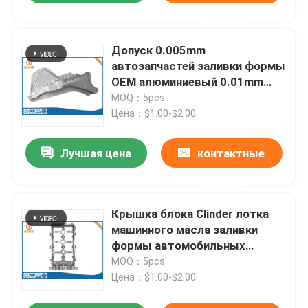
данные
Допуск 0.005mm
автозапчастей заливки формы
OEM алюминиевый 0.01mm
0.1mm
MOQ：5pcs
Цена：$1.00-$2.00
Лучшая цена
контактные
данные
Крышка блока Clinder лотка
машинного масла заливки
формы автомобильных
деталей T5 T6
MOQ：5pcs
Цена：$1.00-$2.00