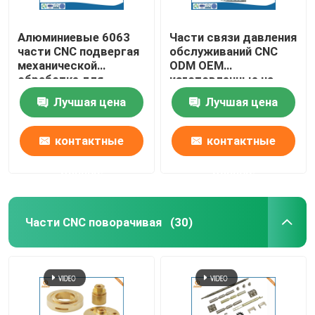
Алюминиевые 6063
Части связи давления
части CNC подвергая
обслуживаний CNC
механической
ODM OEM
обработке для
изготовленные на
изготовления связи
заказ подвергая
Лучшая цена
Лучшая цена
механической
обработке высокие
контактные
контактные
данные
данные
Части CNC поворачивая
(30)