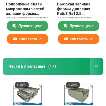
Приложение связи
Высокая заливка
микроволны частей
формы давления
заливки формы
Ra6.3 Ra12.5
алюминиевого сплава
алюминиевая для
сообщения
Лучшая цена
Лучшая цена
контактные
контактные
данные
данные
Части EV запасные
(17)