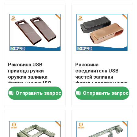
Наша фабрика
контроль качества
контактные данные
Раковина USB
Раковина
привода ручки
соединителя USB
Новости
оружия заливки
частей заливки
формы цинка ISO
формы сплава цинка
TS16949 EICC
Ra0.8 Ra3.2
Отправить запрос
Отправить запрос
Алюминиевая заливка формы
внезапная
изготовленная на
заказ
Части EV запасные
Части CNC подвергая механической обработке