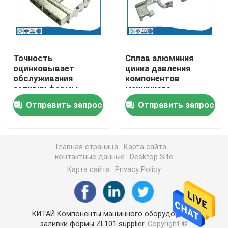
Части CNC поворачивая
Точность
Сплав алюминия
Части CNC филируя
оцинковывает
цинка давления
обслуживания
компонентов
заливки формы
машинного
Изготовленные на заказ электронные приложения
сплава для
оборудования
Отправить запрос
Отправить запрос
электронного
заливки формы
соединителя
ZL101
Изготовленные на заказ пластиковые части впрыск
Главная страница
Карта сайта
Пластиковые прессформы впрыски
контактные данные
Desktop Site
Карта сайта
Privacy Policy
прессформа заливки формы
КИТАЙ Компоненты машинного оборудования
Автозапчасти заливки формы
заливки формы ZL101 supplier.
Copyright ©