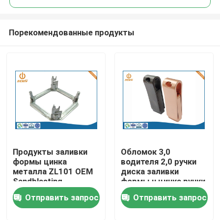
Порекомендованные продукты
Продукты заливки
Обломок 3,0
Главная страница
формы цинка
водителя 2,0 ручки
металла ZL101 OEM
диска заливки
Sandblasting
формы u цинка ручки
Продукция
полировать
памяти USB
Отправить запрос
Отправить запрос
О Компании