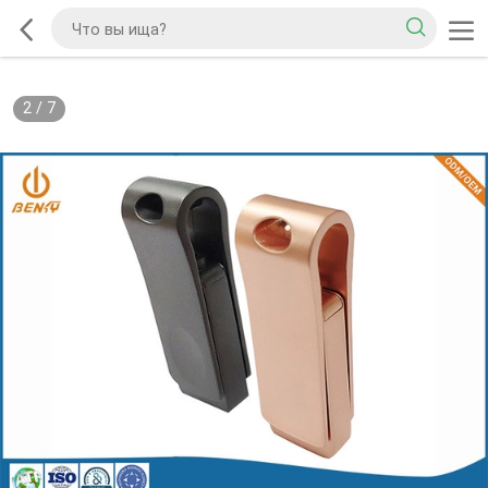
2
/
7